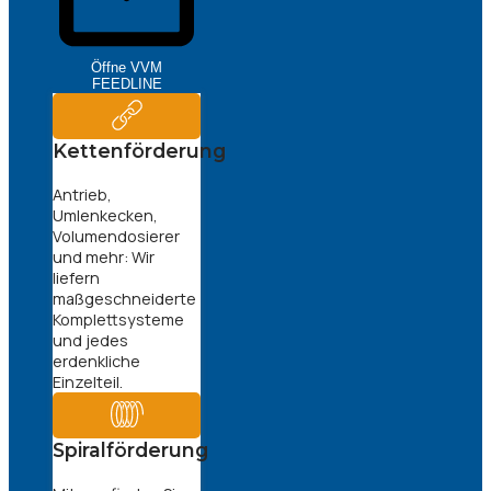
Öffne VVM
FEEDLINE
Kettenförderung
Antrieb,
Umlenkecken,
Volumendosierer
und mehr: Wir
liefern
maßgeschneiderte
Komplettsysteme
und jedes
erdenkliche
Einzelteil.
Spiralförderung