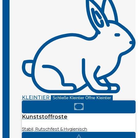
KLEINTIER
Schließe Kleintier
Öffne Kleintier
Kunststoffroste
Stabil, Rutschfest & Hygienisch