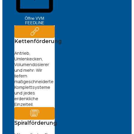
Öffne VVM
FEEDLINE
Kettenförderung
Antrieb,
Umlenkecken,
Volumendosierer
und mehr: Wir
liefern
maßgeschneiderte
Komplettsysteme
und jedes
erdenkliche
Einzelteil.
Spiralförderung