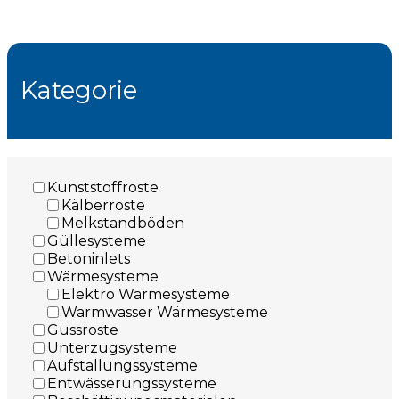
Kategorie
Kunststoffroste
Kälberroste
Melkstandböden
Güllesysteme
Betoninlets
Wärmesysteme
Elektro Wärmesysteme
Warmwasser Wärmesysteme
Gussroste
Unterzugsysteme
Aufstallungssysteme
Entwässerungssysteme