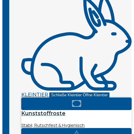
KLEINTIER
Schließe Kleintier
Öffne Kleintier
Kunststoffroste
Stabil, Rutschfest & Hygienisch