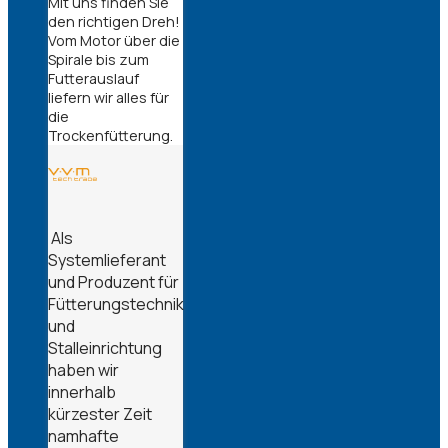
Mit uns finden Sie
den richtigen Dreh!
Vom Motor über die
Spirale bis zum
Futterauslauf
liefern wir alles für
die
Trockenfütterung.
Als
Systemlieferant
und Produzent für
Fütterungstechnik
und
Stalleinrichtung
haben wir
innerhalb
kürzester Zeit
namhafte