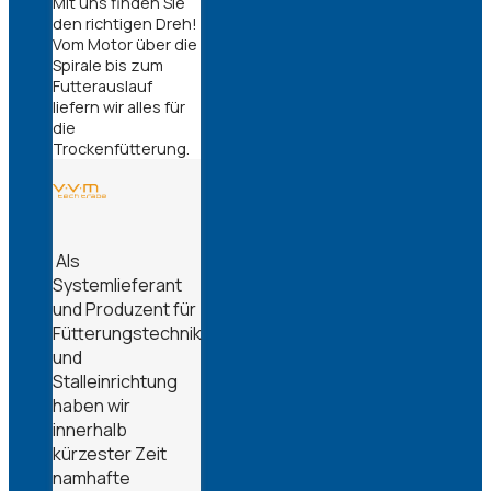
Mit uns finden Sie
den richtigen Dreh!
Vom Motor über die
Spirale bis zum
Futterauslauf
liefern wir alles für
die
Trockenfütterung.
Als
Systemlieferant
und Produzent für
Fütterungstechnik
und
Stalleinrichtung
haben wir
innerhalb
kürzester Zeit
namhafte