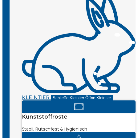
KLEINTIER
Schließe Kleintier
Öffne Kleintier
Kunststoffroste
Stabil, Rutschfest & Hygienisch