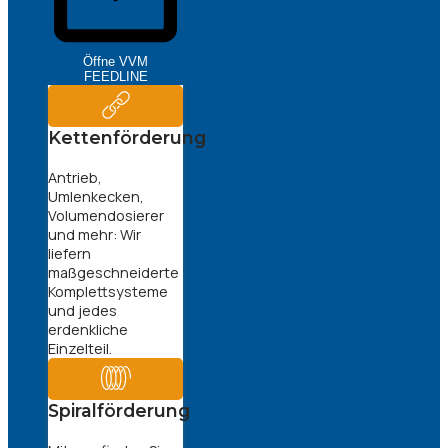
Öffne VVM
FEEDLINE
Kettenförderung
Antrieb,
Umlenkecken,
Volumendosierer
und mehr: Wir
liefern
maßgeschneiderte
Komplettsysteme
und jedes
erdenkliche
Einzelteil.
Spiralförderung